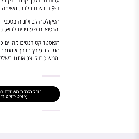
עדות חיה לכך קרתה רק בשנ
ב-9 חודשים בלבד. משימה שנחשבה פעם לבלתי אפשרית הפכה למציאות לנגד עינינו המתרחשת בזמן שיא …
הפקולטה לביולוגיה בטכניון
והרפואיים שעתידים לבוא, גד
הפוסטדוקטורנטים מהווים כ
המחקר פורץ הדרך שמתרחש 
וממשיכים לייצג אותנו בשל
נוהל הזמנת משתלם בת
(פוסט-דוקטורנט