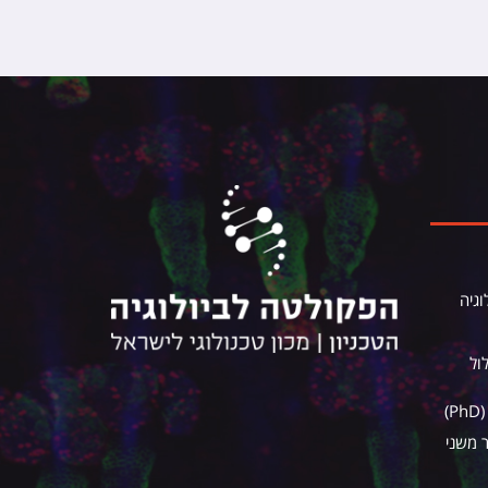
וגיה
ול
)
ר משני