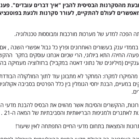
עת מהסקרנות הבסיסית להבין "איך דברים עובדים". פענו
אפשרים לעולם להתקיים, לעורר סקרנות ולגעת בפוטנציא
תה הפכה למדע של מערכות מורכבות ומבוססות טכנולוגיה.
בממדי ענק בעשורים האחרונים ופרץ כל גבול אפשרי השנה , א
עה/ החיה/ התא ביולוגי, הרי שכיום אנחנו עוסקים בחקר ההקשרי
ענקיים (מיליונים של נתוני דאטה במקביל) ברזולוציה מעמיקה בה
 מהמיקרו למקרו: המחקר לא מתבונן עוד לתוך המולקולה הבודדת 
ים במעיים, הבנת יחסי הגומלין בין כלל הפרטים בסביבה אקולוגית
ים.
נות, ההקשרים והסיבות אשר מהווים את הבסיס להבנת מדעי החיי
ות לאתגרים ולמגיפות הבריאותיות והסביבתיות של המאה ה-21 .
רונות והמצאות בתחום מדעי החיים התפתחה לאין שיעור!