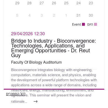
29
28
27
26
25
24
23
5
4
3
2
1
31
30
היום
Event
29/04/2026
12:30
Bridge to Industry - Bioconvergence:
Technologies, Applications, and
Emerging Opportunities - Dr. Reut
Guy
Faculty Of Biology Auditorium
Bioconvergence integrates biology with engineering,
computation, materials science, and physics, enabling
the development of powerful platform technologies with
applications across a wide range of domains, including
healthcare, energy, manufacturing, environment, and
לכל הסמינרים
agriculture. This seminar will present the vision and
→
rationale...