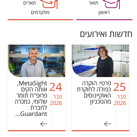
תואר
תארים
ראשון
מתקדמים
חדשות ואירועים
MetaSight,
זוכה מאמר
10
24
אותה הקים
החודש לחודש
פרופ"ח תומר
דצמבר 2025 –
פבר
פבר
שלומי, נמכרה
ניר סטרוגו!
2026
2026
לחברת
Guardant…