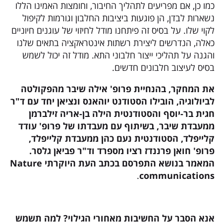
כמו כן, אם מפריעים לתהליך החיבור, וחומצות האמינו הללו
נשארות לבדן, הן פוגעות ביציבות החלבון וגורמות לקיפול
לקוי שלו. על בסיס זה פיתחנו מודל לחיזוי של עוגנים חיוניים
כאלה, הנדרשים ליצירת רשתות אינטראקציה בתאים שלנו
והגנה על תהליכי ייצור חלבוני התא. מודל זה יכול לשמש
בסיס לעיצוב חלבונים חדשים.
את המחקר, בהנחיית פרופ' אילה שיבר מהפקולטה
לביולוגיה, הובילו הסטודנט יוהאנס ונציאן יחד עם ד"ר
חגית בר-יוסף והסטודנטית הילה בן-אריה זילברמן
ממעבדת שיבר, בשיתוף עם מעבדתו של פרופ' עודד
קלייפלד, הסטודנטית נעם כהן ממעבדת קלייפלד,
פרופ' חואן פרננדז רציו מספרד וד"ר פביאן גלסר.
המאמר בנושא התפרסם בכתב העת היוקרתי
Nature
.
communications
אנא הסבר על החשיבות מאחורי הגילוי? למה תשמש