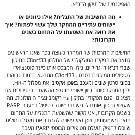
האפיגנטית של תיקון הדנ"א.
מה החשיבות של התגלית? אילו כיוונים או
יישומים עתידיים המחקר שלך עשוי לפתוח? איך
את רואה את השפעתו על התחום בשנים
הקרובות
?
החשיבות המרכזית של המחקר נעוצה בכך שאנו הראשונים
לתאר את תפקידו המולקולרי של החלבון C8orf33 בתיקון
שברי דנ"א דו-גדיליים, גילוי המבסס אותו כיעד פוטנציאלי
לטיפולים ממוקדים בסרטן. C8orf33 מתבטא ברמות גבוהות
בסוגי סרטן שונים ומעכב באופן אקטיבי את מסלול ה-HR,
ולכן המחקר פותח כיוון יישומי מרגש: ההשערה כי גידולים אלו
מציגים "פגם תפקודי" בתיקון ע״י רקומבינציה הומולוגית, מה
שעשוי להפוך אותם לרגישים במיוחד לטיפול במעכבי PARP.
בשנים הקרובות, אני מקווה שהשפעת התגלית על התחום
תהיה משמעותית, שכן היא עשויה להרחיב את מעגל החולים
שיוכלו להפיק תועלת מטיפולים מבוססי PARP מעבר