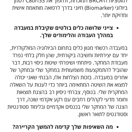
למוטציות ה-BRCA המוכרות, ולהפוך את C8orf33 לסמן
ביולוגי (Biomarker) חיוני בדרך לרפואה מותאמת אישית
ומדויקת יותר.
צייני שלושה כלים בולטים שקיבלת במעבדה
במהלך העבודה והלימודים שלך
.
במעבדה רכשתי מגוון כלים בתחום הביולוגיה המולקולרית,
יחד עם יצירתיות וחשיבה ביקורתית, שהן חלק בלתי נפרד
מעבודת המחקר. פיתחתי ושיפרתי שיטות ניסוי רבות, דבר
שהוביל להתמקצעות משמעותית במחקר שלי ובמחקר של
אחרים במעבדה. בזכות הצלחות אלו, הבנתי שאני יכולה
למצוא את השיטה המתאימה ביותר כדי לענות על השאלה
המחקרית שלי. בנוסף, צברתי ניסיון רב בהצגת תוצאות
וחומר מדעי לקהלים רחבים עם רקע אקדמי שונה, דרך
הצגה של המחקר שלי בכנסים אקדמיים ובלימוד סטודנטיות
וסטודנטים לתואר ראשון.
מה השאיפות
שלך קדימה
להמשך הקריירה?