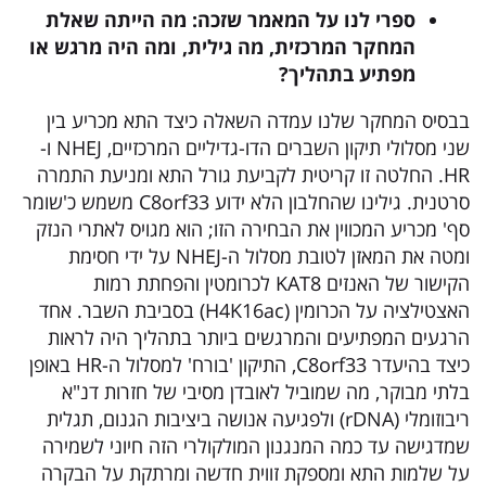
ספרי לנו על המאמר שזכה: מה הייתה שאלת
המחקר המרכזית, מה גילית, ומה היה מרגש או
מפתיע בתהליך
?
בבסיס המחקר שלנו עמדה השאלה כיצד התא מכריע בין
שני מסלולי תיקון השברים הדו-גדיליים המרכזיים, NHEJ ו-
HR. החלטה זו קריטית לקביעת גורל התא ומניעת התמרה
סרטנית. גילינו שהחלבון הלא ידוע C8orf33 משמש כ'שומר
סף' מכריע המכווין את הבחירה הזו; הוא מגויס לאתרי הנזק
ומטה את המאזן לטובת מסלול ה-NHEJ על ידי חסימת
הקישור של האנזים KAT8 לכרומטין והפחתת רמות
האצטילציה על הכרומין (H4K16ac) בסביבת השבר. אחד
הרגעים המפתיעים והמרגשים ביותר בתהליך היה לראות
כיצד בהיעדר C8orf33, התיקון 'בורח' למסלול ה-HR באופן
בלתי מבוקר, מה שמוביל לאובדן מסיבי של חזרות דנ"א
ריבוזומלי (rDNA) ולפגיעה אנושה ביציבות הגנום, תגלית
שמדגישה עד כמה המנגנון המולקולרי הזה חיוני לשמירה
על שלמות התא ומספקת זווית חדשה ומרתקת על הבקרה