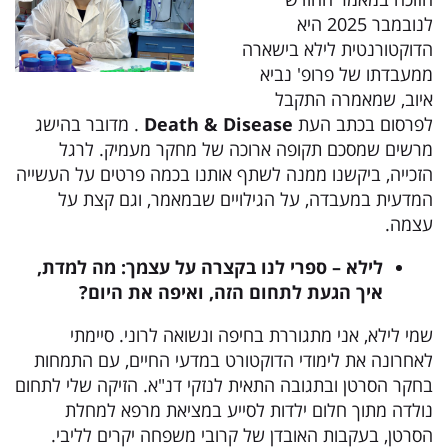
לנובמבר 2025 היא
הדוקטורנטית לילא בישארה
ממעבדתו של פרופ' נביא
איוב, שמאמרה התקבל
לפרסום בכתב העת
Death & Disease
. מדובר בהישג
מרשים שמסכם תקופה ארוכה של מחקר מעמיק. לרגל
הזכייה, ביקשנו ממנה לשתף אותנו בכמה פרטים על העשייה
המדעית במעבדה, על הגילויים שבמאמר, וגם קצת על
עצמה.
לילא
– ספר
י
לנו בקצרה על עצמ
ך:
מה למדת,
איך הגעת לתחום הזה, ו
איפה את היום?
שמי לילא, אני מתגוררת בחיפה ונשואה לרוני. סיימתי
לאחרונה את לימודי הדוקטורט במדעי החיים, עם התמחות
בחקר הסרטן ובתגובה התאית לנזקי דנ"א. הזיקה שלי לתחום
נולדה מתוך חלום ילדות לסייע במציאת מרפא למחלת
הסרטן, בעקבות האובדן של קרובי משפחה יקרים לליבי.