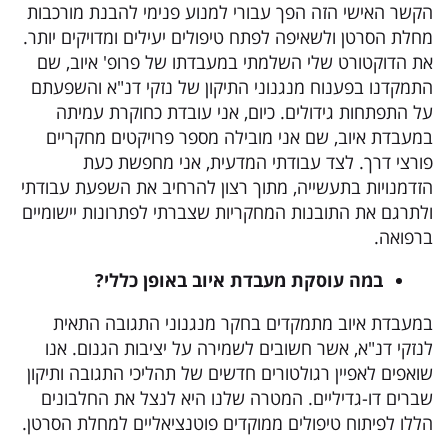
הקשר האישי הזה הפך עבורי למנוע פנימי להבנת מורכבות
מחלת הסרטן ולשאיפה לפתח טיפולים יעילים ומדויקים יותר.
את הדוקטורט שלי השלמתי במעבדתו של פרופ' איוב, שם
התמקדנו בפענוח מנגנוני התיקון של נזקי דנ"א והשפעתם
על התפתחות גידולים. כיום, אני עובדת כחוקרת עמיתה
במעבדת איוב, שם אני מובילה מספר פרויקטים מחקריים
פורצי דרך. לצד עבודתי המדעית, אני מחפשת כעת
הזדמנויות בתעשייה, מתוך רצון להרחיב את השפעת עבודתי
ולתרגם את התובנות המחקריות שצברתי לפתרונות יישומיים
ברפואה.
במה עוסקת מעבדת
איוב
באופן כללי?
במעבדת איוב מתמקדים בחקר מנגנוני התגובה התאית
לנזקי דנ"א, אשר חשובים לשמירה על יציבות הגנום. אנו
שואפים לאפיין רגולטורים חדשים של תהליכי התגובה ותיקון
שברים דו-גדיליים. המטרה שלנו היא לנצל את החלבונים
הללו לפיתוח טיפולים ממוקדים פוטנציאליים למחלת הסרטן.