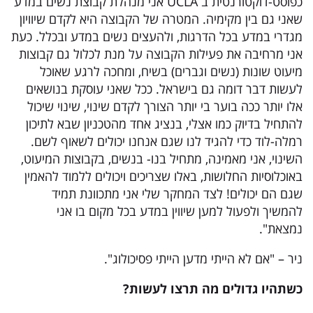
כפוסט-דוקטורנטית ב UCLA אני מנהלת קבוצת נשים במדע
שאני גם בין מקימיה. המטרה של הקבוצה היא לקדם שיוויון
מגדרי במדע בכל הדרגות, ולהעצים נשים במדע ובכלל. כעת
אני מרחיבה את פעילות הקבוצה על מנת לכלול גם קבוצות
מיעוט שונות (נשים וגברים) בשיח, ומחכה לרגע שאוכל
לעשות דבר דומה גם בישראל. ככל שאני עוסקת בנושאים
אלו יותר ככה בוער בי יותר הצורך לקדם שינוי, שינוי שיכול
להתחיל בדיוק כמו אצלי, בנציג אחד מהטכניון שבא לתיכון
רמלה-לוד כדי להגיד לנו שגם אנחנו יכולים לשאוף לשם.
השינוי, אני מאמינה, מתחיל בנו- בנשים, בקבוצות המיעוט,
באוכלוסיות החלושות, באלו שצריכים ויכולים ללמוד להאמין
שגם הם יכולים! לצד המחקר שלי אני מתכוונת תמיד
להמשיך ולפעול למען שיווין במדע בכל מקום בו אני
נמצאת".
ניר – "אם לא הייתי מדען הייתי פסיכולוג".
כשתהיו גדולים מה תרצו לעשות
?