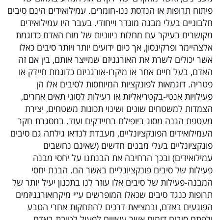
פיתוח תרופות או הנדסת ננו-חומרים. עמילואידים הינם סיבים
חלבוניים בעלי מבנה מוגדר וייחודי. בעבר היו עמילואידים
מקושרים בעיקר עם מחלות ניווניות של מוח האדם כדוגמת
אלצהיימר ופרקינסון, אך כיום ידועים יותר ויותר סיבים כאלו
אשר יכולים לשרת את האורגניזם שמייצר אותם, בין אם זה
האדם, בעל חיים אחר או מיקרו-אורגניזם כדוגמת חיידק או
פטריה. דוגמאות לפונקציות המיוחסות לסיבים אלו הן
פעילויות אנטי-בקטריאליות או רעילות לסוגי תאים אחרים,
הצמדות למשטחים שונים ושינוי תכונות משטחים, יצירת
מעטפת הגנה מסוג ביופילם בחיידקים ועוד. במסגרת חקר
העמילואידים הפונקציונליים, מעבדת לנדאו גילתה גם סיבים
פונקציונליים בעלי מבנים חדשים (שאינם נחשבים
עמילואידים) ובכך הרחיבה את הבנתנו על יחסי מבנה
פעילות של סיבים פונקציונליים באשר הם. הבנת יחסי
המבנה-פעילות של סיבים אלו עוזר לנו בתכנון יעיל יותר של
תרופות כנגד סיבים שכאלו המופרשים ע״י מיקרואורגניזמים
הפוגעים באדם, ובמציאת דרכים להתחקות אחרי הטבע
ולפתח סיבים דומים אשר עשויים לפעול לטובת באדם,