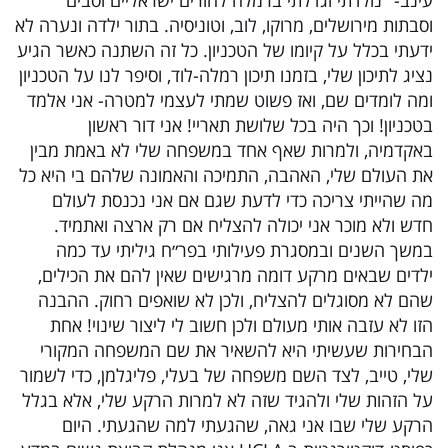
וסבתות מירושלים, מרוקו, לוב, וטוניסיה. בתור ילדה ונערה לא
ידעתי בכלל על קיומו של הטכניון. כל זה השתנה כאשר הגיע
נציג לתיכון שלי, בזמנו תיכון רמלה-לוד, וסיפר לנו על הטכניון
ומה לומדים שם, ואז פשוט שמתי לעצמי למטרה- אני אלמד
בטכניון! וכך היה בכל שלושת תאריי! אני דור ראשון
באקדמיה, ולמרות שאף אחד במשפחה שלי לא באמת מבין
את העולם שלי, האהבה, התמיכה והאמונה שלהם בי היא כל
מה שהייתי צריכה כדי לדעת שגם אם אני נכנסת לעולם
חדש ולא מוכר אני יכולה להצליח אם רק ארצה ואתמיד.
במשך השנים ובמסגרת פעילותי בפר״ח גיליתי עד כמה
ילדים שבאים מרקע דומה מרגישים שאין להם את הכילים,
שהם לא מסוגלים להצליח, ולכן לא שואפים רחוק. ההבנה
הזו לא עזבה אותי מעולם ולכן חשוב לי ליצור שינוי! אחת
הבחירות שעשיתי היא להשאיר את שם המשפחה המקורי
שלי, טייב, לצד השם משפחה של בעלי, פליגלמן, כדי לשמור
על הזהות שלי ולהגיד שזה לא למרות הרקע שלי, אלא בגלל
הרקע שלי שבו אני גאה, שהגעתי למה שהגעתי. היום