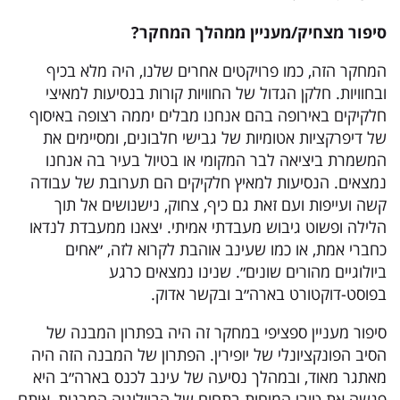
סיפור מצחיק/מעניין ממהלך המחקר
?
המחקר הזה, כמו פרויקטים אחרים שלנו, היה מלא בכיף
ובחוויות. חלקן הגדול של החוויות קורות בנסיעות למאיצי
חלקיקים באירופה בהם אנחנו מבלים יממה רצופה באיסוף
של דיפרקציות אטומיות של גבישי חלבונים, ומסיימים את
המשמרת ביציאה לבר המקומי או בטיול בעיר בה אנחנו
נמצאים. הנסיעות למאיץ חלקיקים הם תערובת של עבודה
קשה ועייפות ועם זאת גם כיף, צחוק, נישנושים אל תוך
הלילה ופשוט גיבוש מעבדתי אמיתי. יצאנו ממעבדת לנדאו
כחברי אמת, או כמו שעינב אוהבת לקרוא לזה, ״אחים
ביולוגיים מהורים שונים״. שנינו נמצאים כרגע
בפוסט-דוקטורט בארה״ב ובקשר אדוק.
סיפור מעניין ספציפי במחקר זה היה בפתרון המבנה של
הסיב הפונקציונלי של יופירין. הפתרון של המבנה הזה היה
מאתגר מאוד, ובמהלך נסיעה של עינב לכנס בארה״ב היא
פגשה את טובי המוחות בתחום של הביולוגיה המבנית, אותם