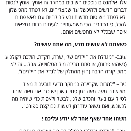
אלו. אלמנטים נוספים חשובים במחקר זה אומץ- אומץ לנסות
דברים חדשים ולהיכשל עד שמצליחים, לא לפחד מהכישלון
ולא לפחד משיטות חדשות ובעיקר להיות עם ראש פתוח
להכל, כי הדברים הכי משמעותיים לעיתים רבות נמצאים
איפה שבכלל לא מחפשים אותם.
כשאתם לא עושים מדע, מה אתם עושים
?
עינב- "מגדלת את הילדים שלי, שרה, רוקדת, הולכת לקולנוע
(כשהוא פתוח), או סתם מבלה מול הטלוויזיה, אבל… זה לא
ממש קורה הרבה (חוץ מהחלק של לגדל את הילדים)".
ניר – "למרות שקריירה במחקר מדעי תובענית מאוד
ומשאירה מעט מאוד זמן פנוי, כשכן יש כזה אני מאוד אוהב
לטייל עם בעלי והכלב שלנו, לבשל ולאפות כדי שיהיה מה
לנשנש, ואם נשאר עוד זמן לעשות גם קצת ספורט".
משהו אחד שאף אחד לא יודע עליכם
!
עינב- "נולדתי וגדלתי ברמלה להורים ישראליים וסבים