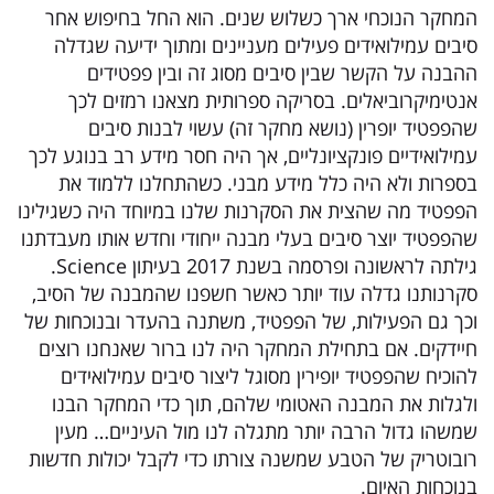
המחקר הנוכחי ארך כשלוש שנים. הוא החל בחיפוש אחר
סיבים עמילואידים פעילים מעניינים ומתוך ידיעה שגדלה
ההבנה על הקשר שבין סיבים מסוג זה ובין פפטידים
אנטימיקרוביאלים. בסריקה ספרותית מצאנו רמזים לכך
שהפפטיד יופרין (נושא מחקר זה) עשוי לבנות סיבים
עמילואידיים פונקציונליים, אך היה חסר מידע רב בנוגע לכך
בספרות ולא היה כלל מידע מבני. כשהתחלנו ללמוד את
הפפטיד מה שהצית את הסקרנות שלנו במיוחד היה כשגילינו
שהפפטיד יוצר סיבים בעלי מבנה ייחודי וחדש אותו מעבדתנו
גילתה לראשונה ופרסמה בשנת 2017 בעיתון Science.
סקרנותנו גדלה עוד יותר כאשר חשפנו שהמבנה של הסיב,
וכך גם הפעילות, של הפפטיד, משתנה בהעדר ובנוכחות של
חיידקים. אם בתחילת המחקר היה לנו ברור שאנחנו רוצים
להוכיח שהפפטיד יופירין מסוגל ליצור סיבים עמילואידים
ולגלות את המבנה האטומי שלהם, תוך כדי המחקר הבנו
שמשהו גדול הרבה יותר מתגלה לנו מול העיניים… מעין
רובוטריק של הטבע שמשנה צורתו כדי לקבל יכולות חדשות
בנוכחות האיום.