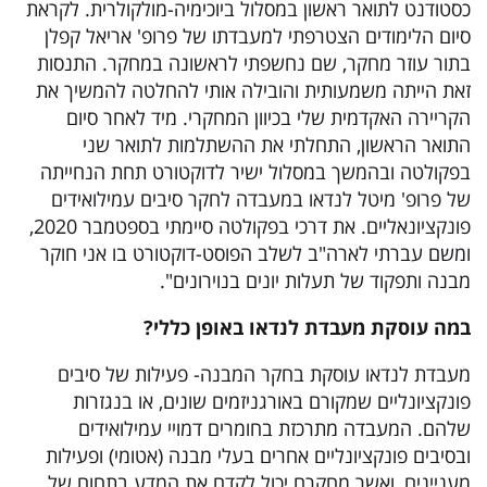
כסטודנט לתואר ראשון במסלול ביוכימיה-מולקולרית. לקראת
סיום הלימודים הצטרפתי למעבדתו של פרופ' אריאל קפלן
בתור עוזר מחקר, שם נחשפתי לראשונה במחקר. התנסות
זאת הייתה משמעותית והובילה אותי להחלטה להמשיך את
הקריירה האקדמית שלי בכיוון המחקרי. מיד לאחר סיום
התואר הראשון, התחלתי את ההשתלמות לתואר שני
בפקולטה ובהמשך במסלול ישיר לדוקטורט תחת הנחייתה
של פרופ' מיטל לנדאו במעבדה לחקר סיבים עמילואידים
פונקציונאליים. את דרכי בפקולטה סיימתי בספטמבר 2020,
ומשם עברתי לארה"ב לשלב הפוסט-דוקטורט בו אני חוקר
מבנה ותפקוד של תעלות יונים בנוירונים".
במה עוסקת מעבדת לנדאו באופן כללי
?
מעבדת לנדאו עוסקת בחקר המבנה- פעילות של סיבים
פונקציונליים שמקורם באורגניזמים שונים, או בנגזרות
שלהם. המעבדה מתרכזת בחומרים דמויי עמילואידים
ובסיבים פונקציונליים אחרים בעלי מבנה (אטומי) ופעילות
מעניינים, ואשר מחקרם יכול לקדם את המדע בתחום של