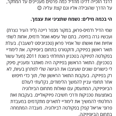
לרגל הזכייה דלינו מהדיל כמה פרטים מעניינים על המחקר,
על הדרך שהובילה אליו וגם קצת עליה 😊
הי בכמה מילים: נשמח שתציגי את עצמך.
שמי הדיל ח'מיס-פראן, במקור מכפר ריינה (ליד העיר נצרת)
ועכשיו גרה בחיפה. בתם של עיסא ואמל ח'מיס, אחות לשתי
אחיות ואח ואשתו של אמיר פראן (טכניוניסט לשעבר). בעלת
תואר ראשון בפיזיקה, ודוקטורט בתחום ביופיזיקה. את לימודיי
בפקולטה לפיזיקה בטכניון התחלתי בשנת 2011 (מעל עשור
בטכניון!). התואר הראשון בפיזיקה היה מאתגר ומעניין, סיפק
לי כישורים שונים שעיצבו את הגישה שלי לפתרון בעיות, לא
רק בפיזיקה. בעקבות התואר הראשון שלי, תוך כדי חיפוש
אחר תחומי עניין להמשך הלימודים, נקלעתי לעולם
הביופיזיקה, המתעסק עם שאלות מתחום הביולוגיה
באמצעות טכניקות ודרכי חשיבה פיזיקאליים. בעקבות זאת
החלטתי להמשיך את לימודיי לתארים מתקדמים במעבדת
פרופ' אריאל קפלן בפקולטה לביולוגיה. מעבדה המתמחה
בתחום הביופיזיקה.