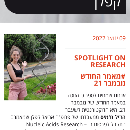
קפלן
09 ינואר 2022
SPOTLIGHT ON
RESEARCH
#מאמר החודש
נובמבר 21
אנחנו שמחים לספר כי הזוכה
במאמר החודש של נובמבר
21, היא הדוקטורנטית לשעבר
הדיל ח'מיס
ממעבדתו של פרופ"ח אריאל קפלן שמאמרם
התקבל לפרסום ב
– Nucleic Acids Research