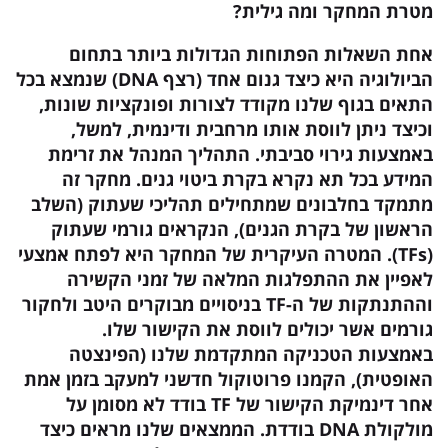
מטרת המחקר ומה גילית?
אחת השאלות הפתוחות הגדולות ביותר בתחום
הביולוגיה היא כיצד גנום אחד (רצף DNA) שנמצא בכל
התאים בגוף שלנו מקודד לצורות ופונקציות שונות,
וכיצד ניתן לווסת אותו מרחבית ודינמית, למשל,
באמצעות גירוי סביבתי. התהליך המנהל את זרימת
המידע בכל תא נקרא בקרת ביטוי גנים. מחקר זה
מתמקד בחלבונים שמתחילים תהליכי שעתוק (השלב
הראשון של בקרת הגנים), הנקראים גורמי שעתוק
(TFs). המטרה העיקרית של המחקר היא לפתח אמצעי
לאפיין את ההתפלגות המלאה של זמני הקשירה
וההתנתקות של ה-TF בניסויים מבוקרים היטב ולחקור
גורמים אשר יכולים לווסת את הקישור שלו.
באמצעות הטכניקה המתקדמת שלנו (הפינצטה
האופטית), הקמנו פרוטוקול חדשני למעקב בזמן אמת
אחר דינמיקת הקישור של TF בודד לא מסומן על
מולקולת DNA בודדת. הממצאים שלנו מראים כיצד