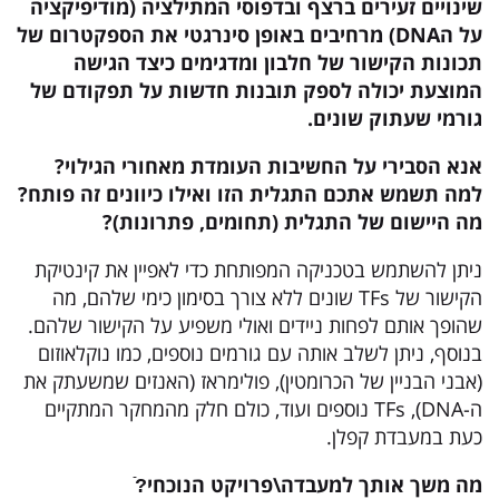
שינויים זעירים ברצף ובדפוסי המתילציה (מודיפיקציה
על הDNA) מרחיבים באופן סינרגטי את הספקטרום של
תכונות הקישור של חלבון ומדגימים כיצד הגישה
המוצעת יכולה לספק תובנות חדשות על תפקודם של
גורמי שעתוק שונים.
אנא הסבירי על החשיבות העומדת מאחורי הגילוי?
למה תשמש אתכם התגלית הזו ואילו כיוונים זה פותח?
מה היישום של התגלית (תחומים, פתרונות)?
ניתן להשתמש בטכניקה המפותחת כדי לאפיין את קינטיקת
הקישור של TFs שונים ללא צורך בסימון כימי שלהם, מה
שהופך אותם לפחות ניידים ואולי משפיע על הקישור שלהם.
בנוסף, ניתן לשלב אותה עם גורמים נוספים, כמו נוקלאוזום
(אבני הבניין של הכרומטין), פולימראז (האנזים שמשעתק את
ה-DNA), TFs נוספים ועוד, כולם חלק מהמחקר המתקיים
כעת במעבדת קפלן.
מה
משך
אותך למעבדה
\
פרויקט הנוכחי
?