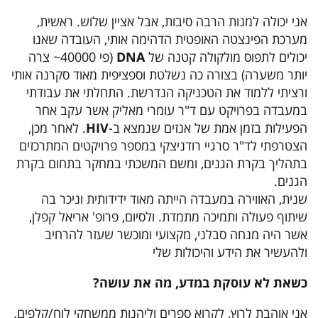
אני יכולה למנות הרבה סיבות, אבל אציין שלוש. ראשית,
מערכת הפינצטה האופטית הדהימה אותי, העובדה שאנו
יכולים לתפוס מולקולה קטנה של
DNA
(פי 40000~ צרה
יותר משערה) בצורה כה נשלטת וספציפית מאוד סקרנה אותי
ורציתי ללמוד את הטכניקה הנדרשת. התחלתי את עבודתי
במעבדה בפרויקט עם ד"ר עומרי מאליק אשר עקב אחר
הפעילות בזמן אמת של אנזים שנמצא ב-
HIV
. לאחר מכן,
הצטרפתי לד"ר סרגיי רודניצקי במספר פרויקטים המתרכזים
בתהליך בקרת הגנים, ומשם המשכתי במחקר בתחום בקרת
הגנים.
שנית, האווירה במעבדה הייתה מאוד ידידותית וניכר בה
שיתוף פעולה ותמיכה מתמדת. ולסיום, פרופ' אריאל קפלן,
אשר היה מנחה סבלני, מקצועי ומוכשר שעזר להרחיב
ולהעשיר את הידע והיכולות שלי
כשאת לא עוסקת במדע
,
מה את עושה
?
אני אוהבת לרוץ, לקרוא ספרים וליהנות ממשחקי לוח/קלפים.