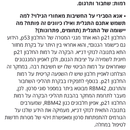
רמות: שחבור ותרגום.
• אנא הסבירי על החשיבות מאחורי הגילוי? למה
תשמש אתכם התגלית ואילו כיוונים זה פותח? מה
יישומה של התגלית (תחומים, פתרונות)?
החלבון p21 הוא אחד מגני המטרה של החלבון p53, הידוע
גם כ״שומר הגנום״, והוא אחראי בין היתר על בקרת מחזור
התא בתגובה לנזקי דנ״א. הבקרה על רמות החלבון p21
חיונית לשמירה על יציבות הגנום, ולכן לאפיון המנגנונים
שאחראים על רמות הביטוי שלו יש חשיבות רבה. במחקר זה
הצלחנו לאפיין חלבון שיש לו השפעה קריטית על רמות
החלבון p21. בנוסף לתפקידו בבקרת תהליכי השחבור
והתרגום, RBM42 מבוטא ביתר במספר סוגי סרטן. לכן,
מעבר לתרומת המחקר בהבנת תהליכי הבקרה על רמות
החלבוו p21, אפיון חלבונים כגון RBM42, שמעורבים
בתגובה התאית לנזקי דנ״א, מעמיקה את הידע שלנו על
הגורמים להתפתחות סרטן ומאפשרת זיהוי של מטרות חדשות
לטיפול במחלה.