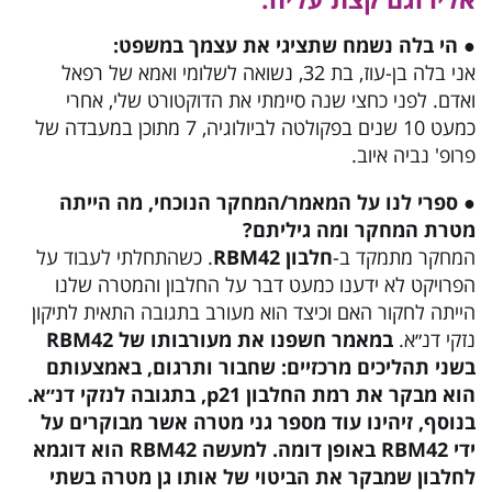
● הי בלה נשמח שתציגי את עצמך במשפט:
אני בלה בן-עוז, בת 32, נשואה לשלומי ואמא של רפאל
ואדם. לפני כחצי שנה סיימתי את הדוקטורט שלי, אחרי
כמעט 10 שנים בפקולטה לביולוגיה, 7 מתוכן במעבדה של
פרופ' נביה איוב.
● ספרי לנו על המאמר/המחקר הנוכחי, מה הייתה
מטרת המחקר ומה גיליתם?
המחקר מתמקד ב-
חלבון RBM42
. כשהתחלתי לעבוד על
הפרויקט לא ידענו כמעט דבר על החלבון והמטרה שלנו
הייתה לחקור האם וכיצד הוא מעורב בתגובה התאית לתיקון
נזקי דנ״א.
במאמר חשפנו את מעורבותו של RBM42
בשני תהליכים מרכזיים: שחבור ותרגום, באמצעותם
הוא מבקר את רמת החלבון p21, בתגובה לנזקי דנ״א.
בנוסף, זיהינו עוד מספר גני מטרה אשר מבוקרים על
ידי RBM42 באופן דומה. למעשה RBM42 הוא דוגמא
לחלבון שמבקר את הביטוי של אותו גן מטרה בשתי