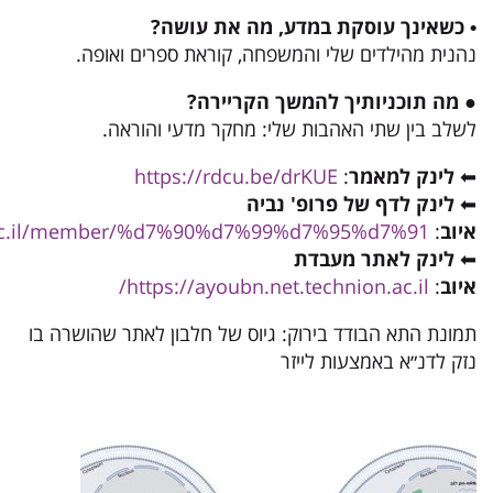
• כשאינך עוסקת במדע, מה את עושה?
נהנית מהילדים שלי והמשפחה, קוראת ספרים ואופה.
● מה תוכניותיך להמשך הקריירה?
לשלב בין שתי האהבות שלי: מחקר מדעי והוראה.
⬅
לינק למאמר
:
https://rdcu.be/drKUE
⬅
לינק לדף של פרופ' נביה
איוב
:
on.ac.il/member/%d7%90%d7%99%d7%95%d7%91/
⬅
לינק לאתר מעבדת
איוב
:
https://ayoubn.net.technion.ac.il/
תמונת התא הבודד בירוק: גיוס של חלבון לאתר שהושרה בו
נזק לדנ״א באמצעות לייזר