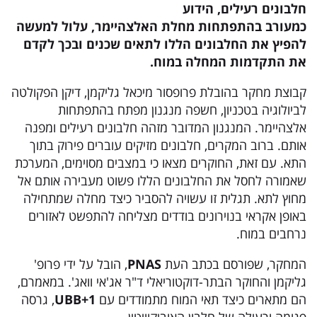
חלבונים רעילים, הידוע
כמעורב בהתפתחות מחלת האלצהיימר, עלול למעשה
להפיץ את החלבונים הללו לתאים שכנים ובכך לקדם
את התקדמות המחלה במוח.
קבוצת מחקר בהובלת פרופסור מיכאל גליקמן, דיקן הפקולטה
לביולוגיה בטכניון, חשפה מנגנון מפתח בהתפתחות
אלצהיימר. המנגנון המדובר מזהה חלבונים רעילים ומפנה
אותם. ברוב המקרים, חלבונים מזיקים עוברים פירוק בתוך
התא. עם זאת, החוקרים מצאו כי במצבים מסוימים, המערכת
שאמורה לחסל את החלבונים הללו פשוט מעבירה אותם אל
מחוץ לתא. תגלית זו עשויה להסביר כיצד מחלה שמתחילה
באופן אקראי בנוירונים בודדים מצליחה להתפשט לאזורים
נרחבים במוח.
המחקר, שפורסם בכתב העת
PNAS
, הובל על ידי פרופ'
גליקמן והחוקר הבתר-דוקטוריאלי ד"ר אג'אי וואג'. במאמרם,
הם מתארים כיצד תאי המוח מתמודדים עם
UBB+1
, גרסה