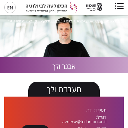
EN
פקולטה לביולוגיה Biology Faculty
>
צוות
>
ביואינפורמטיקה וביולוגיה מערכתית
>
ולך
אבנר
ולך
מעבדת ולך
תפקיד:
דר.
דוא"ל:
avnerw@technion.ac.il