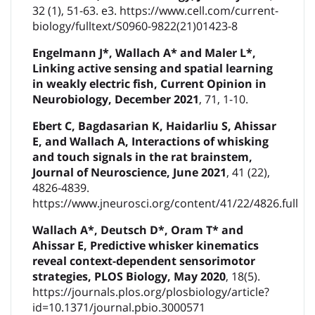
32 (1), 51-63. e3. https://www.cell.com/current-
biology/fulltext/S0960-9822(21)01423-8
Engelmann J*, Wallach A* and Maler L*,
Linking active sensing and spatial learning
in weakly electric fish, Current Opinion in
Neurobiology, December 2021
, 71, 1-10.
Ebert C, Bagdasarian K, Haidarliu S, Ahissar
E, and Wallach A, Interactions of whisking
and touch signals in the rat brainstem,
Journal of Neuroscience, June 2021
, 41 (22),
4826-4839.
https://www.jneurosci.org/content/41/22/4826.full
Wallach A*, Deutsch D*, Oram T* and
Ahissar E, Predictive whisker kinematics
reveal context-dependent sensorimotor
strategies, PLOS Biology, May 2020
, 18(5).
https://journals.plos.org/plosbiology/article?
id=10.1371/journal.pbio.3000571