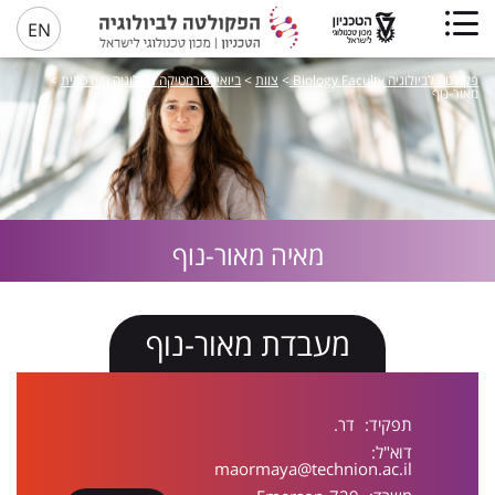
EN
פקולטה לביולוגיה Biology Faculty
>
צוות
>
ביואינפורמטיקה וביולוגיה מערכתית
>
מאור-נוף
מאיה
מאור-נוף
מעבדת מאור-נוף
תפקיד:
דר.
דוא"ל:
maormaya@technion.ac.il