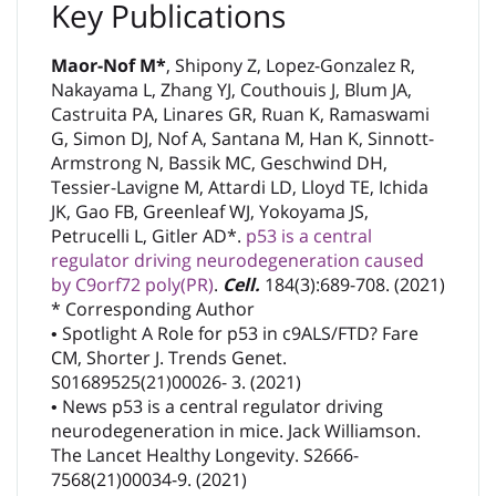
Key Publications
Maor-Nof M*
, Shipony Z, Lopez-Gonzalez R,
Nakayama L, Zhang YJ, Couthouis J, Blum JA,
Castruita PA, Linares GR, Ruan K, Ramaswami
G, Simon DJ, Nof A, Santana M, Han K, Sinnott-
Armstrong N, Bassik MC, Geschwind DH,
Tessier-Lavigne M, Attardi LD, Lloyd TE, Ichida
JK, Gao FB, Greenleaf WJ, Yokoyama JS,
Petrucelli L, Gitler AD*.
p53 is a central
regulator driving neurodegeneration caused
by C9orf72 poly(PR)
.
Cell.
184(3):689-708. (2021)
* Corresponding Author
• Spotlight A Role for p53 in c9ALS/FTD? Fare
CM, Shorter J. Trends Genet.
S01689525(21)00026- 3. (2021)
• News p53 is a central regulator driving
neurodegeneration in mice. Jack Williamson.
The Lancet Healthy Longevity. S2666-
7568(21)00034-9. (2021)