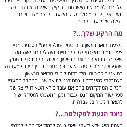
המייצרים הפיגמנט "מלנין") מפעילים מערכות בקרה ייחודיות
על מנת לשמר את הישרדותם בזקיק השערה. אובדנם של
תאים אלו, יגרע מיכולת זקיק השערה לייצר מלנין ויגרור
גדילה של שערה לבנה.
מה הרקע שלך…?
ביצעתי תואר ראשון ב"ביוכימיה-מולקולרית" בטכניון. מגיל
צעיר תמיד נמשכתי למדעי החיים והיה לי ברור שזה מה
שאלמד. במהלך התואר הראשון, השתלבתי בתוכניות מחקר
שהפקולטה לביולוגיה הציעה וכך נחשפתי בין היתר למעבדה
בה אני חוקר כיום. מיד בתום לימודי התואר הראשון,
הצטרפתי למעבדה זו כסטודנט לתואר שני. המחקר המעניין
והכלים המתקדמים בהם אנו עובדים לא השאירו לי צל של
ספק שזה המקום הנכון עבורי ולכן המשכתי למסלול ישיר
לתואר דוקטור במעבדה זו.
כיצד הגעת לפקולטה…?
האמת היא שלא ידעתי שאני רוצה ללמוד את מה שלמדתי.