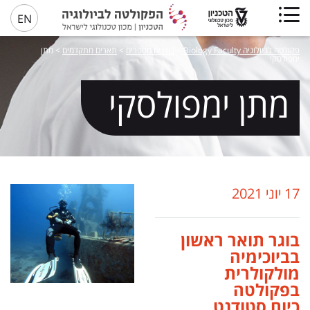
EN
פקולטה לביולוגיה Biology Faculty
>
בוגרים מספרים
>
תארים מתקדמים
>
מתן
ימפולסקי
מתן ימפולסקי
17 יוני 2021
בוגר תואר ראשון
בביוכימיה
מולקולרית
בפקולטה
כיום סטודנט