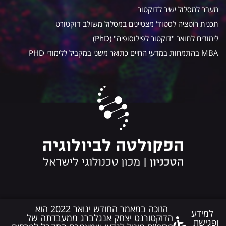
מעבר למסלול ישיר לדוקטור
תכנית רוטציה לסטוד' מצטיינים במסלול משולב דוקטורט
לימודים לתואר "דוקטור לפילוסופיה" (PhD)
MBA בהתמחות במדעי החיים כתואר משני במקביל ללימודי PHD
הזוכה במאמר החודש ינואר 2022 הוא
© כל הזכויות שמורות פקולטה לביולוגיה Biology Faculty
למידע
בניית אתרים
הדוקטורנט יצחק אנגלברג ממעבדתה של
ופגישת