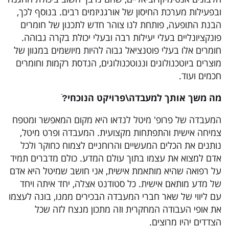
ובפעילות מערכת החיסון של אורגניזמים רבים. בנוסף לכך,
הבנת התופעה, פותחת לנו צוהר חדש לתכנון של חומרים
פונקציונליים בעלי יעילות רבה ובעלי יכולת בקרה גבוהה.
חומרים אלו בעלי פוטנציאל גבוה להיות מיושמים במגוון של
מוצרים ביוטכנולוגים וננוטכנולוגים, הנדסת רקמות וחומרים
חכמים ועוד.
מה
משך
אותך למעבדה
\
פרויקט הנוכחי
?
המעבדה של פרופ' מיטל לנדאו היא מקום המאפשר ומטפח
צמיחה אישית והתפתחות מקצועית. המעבדה ופרט מיטל,
נותנים את הכלים המעשיים והרוחניים לצמוח כחוקר ולכל
אדם למצוא את עצמו בתוך עולם המדע. כולם מדברים תמיד
על רפואה שהיא מותאמת אישית, אני חושב שמיטל היא אדם
של מדע מותאם אישית. כל סטודנט אצלה, יחד איתה ויחד
עם ליווי של שאר חברי המעבדה הבכירים ממנו, בונה לעצמו
את אופי העבודה המחקרית וזה מתכון מנצח לזה שכל
הצדדים יהיו מרוצים.