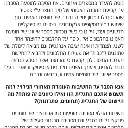
נוטה להעדר במספרים אי זוגיים. את הסיבה לתופעה הסברנו
ע"י קביעת המבנה האטומי של סיב הנוצר ע"י פפטיד
שהכנסנו לו במכוון יחידה בודדה של חומצת האמינו. תוך
שימוש במיקרוסקופית אלקטרונים, ניסויים ביו פיזיקליים
חדשניים ועוד, גילינו כי בשל נוכחות מספר אי זוגי של חומצת
האמינו בחלבונים אלו, כופה על החלבונים להיצמד אחד
לשני. הצמדות זו אינה יציבה אנרגטית וגם מביאה ליכולת של
פתוגנים ל"כבות" את פעילות החלבונים ולהביא להחלשת
מערכת החיסון. לכן, קבענו כי זהו מצב אשר הטבע כנראה
ובחר להזניח, ולאורך השנים חלבונים אנטימיקרוביאלים בעלי
מספר אי זוגי של חומצות אמינו זו
,
כנראה ונכחדו.
אנא הסבר על החשיבות העומדת מאחורי הגילוי? למה
תשמש אתכם התגלית הזו ואילו כיוונים זה פותח? מה
היישום של התגלית (תחומים, פתרונות)?
חשיבות הגילוי מסבירה תופעות כמו אבולוציה של חומרים
פונקציונליים בטבע וגם מסבירה מנגנוני פעילות של
חלבונים אנטימיקרוביאליים, שהם נדבך חשוב ביכולת ההגנה