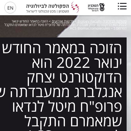
EN
פקולטה לביולוגיה Biology Faculty
>
חדשות ואירועים
>
הזוכה במאמר החודש ינואר
2022 הוא הדוקטורנט יצחק אנגלברג ממעבדתה של פרופ"ח מיטל לנדאו שמאמרם התקבל
לפרסום ב – ACS Biomacromolecules
הזוכה במאמר החודש
ינואר 2022 הוא
הדוקטורנט יצחק
אנגלברג ממעבדתה ש
פרופ"ח מיטל לנדאו
שמאמרם התקבל