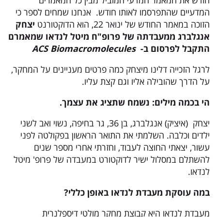
חודש את המאמר המדעי המוביל מבין כל המאמרים
המדעיים שהתפרסמו לאותו חודש. אנחנו שמחים לספר כי
הזוכה במאמר החודש של ינואר 22, הוא הדוקטורנט
יצחק
אנגלברג
ממעבדתה של פרופ"ח מיטל לנדאו שמאמרם
התקבל לפרסום ב-
iomacromolecules
ACS B
לרגל הזכייה דלינו מיצחק כמה פרטים מעניינים על המחקר,
על הדרך שהובילה אליו וגם קצת עליו.
הי בכמה מילים: נשמח שתציג את עצמך.
יצחק (איציק) אנגלברג, בן 36, גר בחיפה, נשוי ואב לשני
ילדים וכלבה. השלמתי את התואר הראשון בפקולטה לפני
עשור, יצאתי החוצה לעבוד, וחזרתי אחרי מספר שנים
להשתלם במסלול ישיר לדוקטורט במעבדה של פרופ' מיטל
לנדאו.
במה עוסקת מעבדת לנדאו באופן כללי?
מעבדת לנדאו היא קבוצת מחקר מולטי דיספלנרית