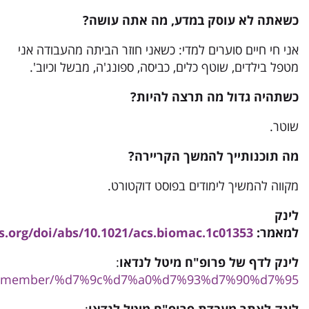
כשאתה לא עוסק במדע
,
מה אתה עושה
?
אני חי חיים סוערים למדי: כשאני חוזר הביתה מהעבודה אני
מטפל בילדים, שוטף כלים, כביסה, ספונג'ה, מבשל וכיוב'.
כשתהיה גדול מה תרצה להיות?
שוטר.
מה תוכנותייך להמשך הקריירה?
מקווה להמשיך לימודים בפוסט דוקטורט.
לינק
למאמר:
cs.org/doi/abs/10.1021/acs.biomac.1c01353
לינק לדף של פרופ"ח מיטל לנדאו
:
ac.il/member/%d7%9c%d7%a0%d7%93%d7%90%d7%95/
לינק לאתר מעבדת פרופ"ח מיטל לנדאו
: