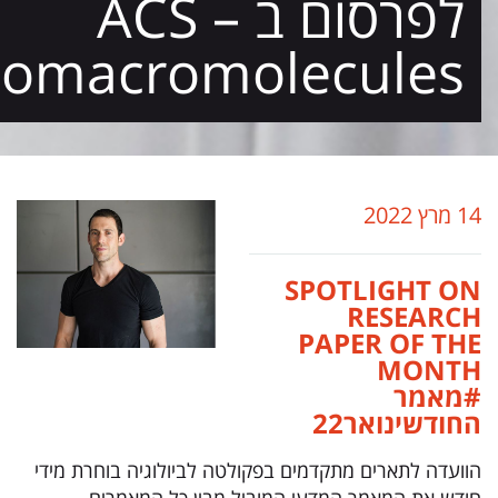
לפרסום ב – ACS
iomacromolecules
14 מרץ 2022
SPOTLIGHT ON
RESEARCH
PAPER OF THE
MONTH
#מאמר
החודשינואר22
הוועדה לתארים מתקדמים בפקולטה לביולוגיה בוחרת מידי