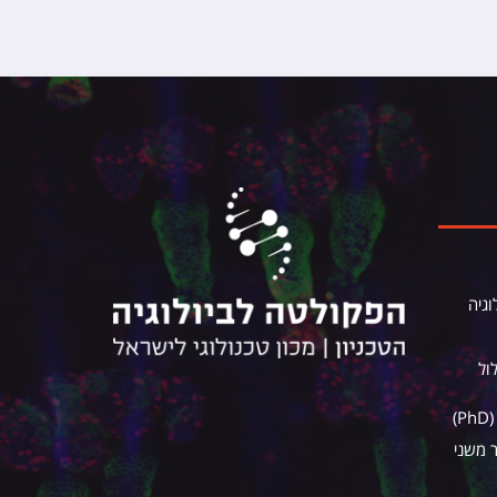
וגיה
ול
)
ר משני