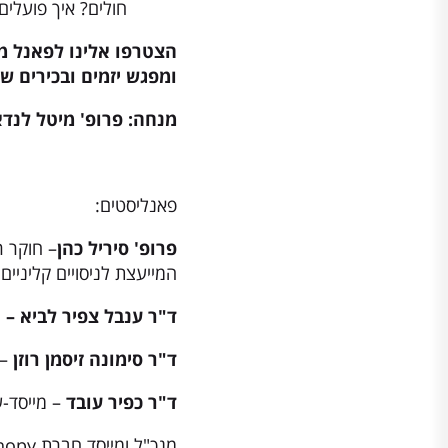
חולים? איך פועלים 
הצטרפו אלינו לפאנל מ
ומפגש יזמים ובכירים 
מנחה: פרופ' מיטל לנדא
פאנליסטים:
פרופ' סיריל כהן
– חוקר ר
המייעצת לניסויים קליניים 
ד"ר ענבל צפיר לביא –
מ
ד"ר סימונה זיסמן רוזן
– 
ד"ר כפיר עובד
– מייסד-שות
מנכ"ל ומייסד חברת Immuno-Therapeutics Canopy