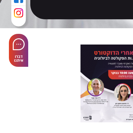
דברו
איתנו