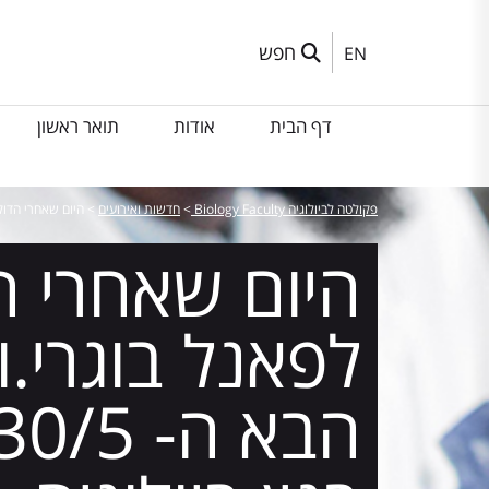
חפש
EN
דף הבית
אודות
תואר ראשון
פקולטה לביולוגיה Biology Faculty
>
חדשות ואירועים
>
היום שאחרי הדוקטורט. הצ
היום שאחרי ה
לפאנל בוגרי.ו