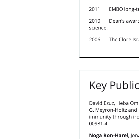
2011 EMBO long-ter
2010 Dean’s award fo
science.
2006 The Clore Isra
Key Publi
David Ezuz, Heba Om
G. Meyron-Holtz and
immunity through iron
00981-4
Noga Ron-Harel
, Jo