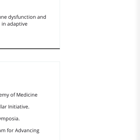
une dysfunction and
in adaptive
emy of Medicine
r Initiative.
ymposia.
am for Advancing