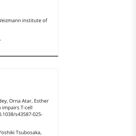
eizmann institute of
.
y, Orna Atar, Esther
 impairs T-cell
10.1038/s43587-025-
Yoshiki Tsubosaka,