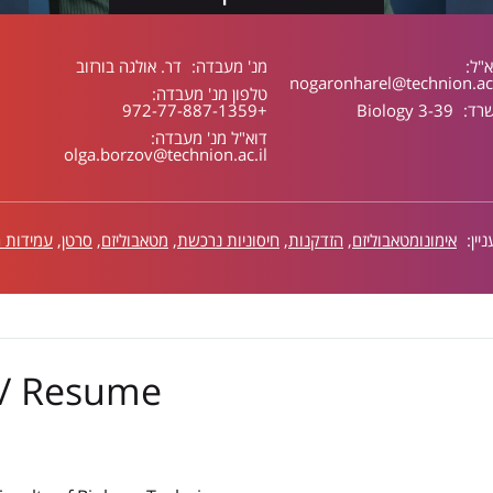
א"ל:
מנ' מעבדה:
דר. אולגה בורזוב
nogaronharel@technion.ac.
טלפון מנ' מעבדה:
רד:
Biology 3-39
+972-77-887-1359
דוא"ל מנ' מעבדה:
olga.borzov@technion.ac.il
יין:
אימונומטאבוליזם
,
הזדקנות
,
חיסוניות נרכשת
,
מטאבוליזם
,
סרטן
,
עמידות ח
n/ Resume