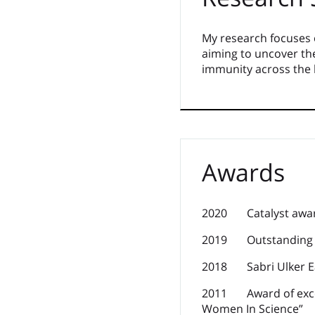
My research focuses 
aiming to uncover th
immunity across the l
Awards
2020 Catalyst award
2019 Outstanding Ear
2018 Sabri Ulker Ea
2011 Award of excel
Women In Science”