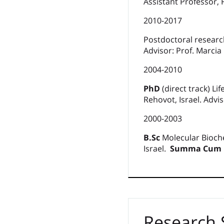
Assistant Professor, 
2010-2017
Postdoctoral research
Advisor: Prof. Marcia 
2004-2010
PhD
(direct track) L
Rehovot, Israel. Advi
2000-2003
B.
Sc
Molecular Biochem
Israel.
Summa Cum 
Research