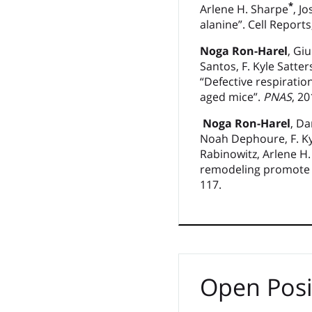
*
Arlene H. Sharpe
, J
alanine”. Cell Reports
Noga Ron-Harel
, Gi
Santos, F. Kyle Satte
“Defective respiratio
aged mice”.
PNAS
, 2
Noga Ron-Harel
, Da
Noah Dephoure, F. Kyl
Rabinowitz, Arlene H
remodeling promote o
117.
Open Posi