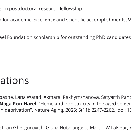
m postdoctoral research fellowship
r academic excellence and scientific accomplishments, W
el Foundation scholarship for outstanding PhD candidates
cations
bashe, Lana Watad, Akmaral Rakhymzhanova, Satyarth Pande
Noga Ron-Harel
. “Heme and iron toxicity in the aged spleen
 deprivation”. Nature Aging. 2025; 5(11): 2247-2262.; doi: 
nathan Ghergurovich, Giulia Notarangelo, Martin W LaFleur, 