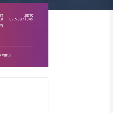
טלפון:
דו
il
077-8871349
מש
תחומי ענ