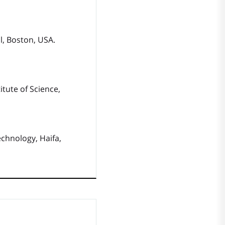
l, Boston, USA.
tute of Science,
echnology, Haifa,