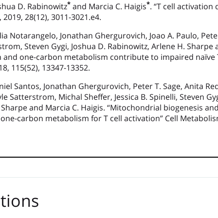
*
*
oshua D. Rabinowitz
and Marcia C. Haigis
. “T cell activatio
, 2019, 28(12), 3011-3021.e4.
ulia Notarangelo, Jonathan Ghergurovich, Joao A. Paulo, Peter
rstrom, Steven Gygi, Joshua D. Rabinowitz, Arlene H. Sharpe 
n and one-carbon metabolism contribute to impaired naïve T 
018, 115(52), 13347-13352.
niel Santos, Jonathan Ghergurovich, Peter T. Sage, Anita Red
e Satterstrom, Michal Sheffer, Jessica B. Spinelli, Steven Gyg
. Sharpe and Marcia C. Haigis. “Mitochondrial biogenesis a
ne-carbon metabolism for T cell activation” Cell Metabolism
tions