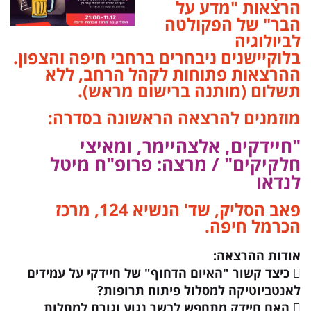
הרצאות "
מדע על
הבר"
של הפקולטה
לביולוגיה
בלוקיישנים ניבחרים ברחבי חיפה והצפון.
ההרצאות פתוחות לקהל הרחב, ללא
תשלום (מותנה ברישום מראש).
מוזמנים להרצאה הראשונה בסדרה:
"חיידקים, אלצהיימר, ומאיצי
חלקיקים" / מרצה: פרופ"ח מיטל
לנדאו
פאב הסליק, שד' הנשיא 124, מרכז
הכרמל חיפה.
אודות ההרצאה:
 כיצד קשור "האיום הדחוף" של חיידקי על עמידים
לאנטביוטיקה למסלול פיתוח תרופות?
 האם חיידק מתחפש לבשר נגוע וגורם למחלות