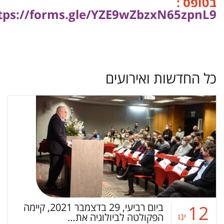
בטופס :
tps://forms.gle/YZE9wZbzxN65zpnL9
כל החדשות ואירועים
ביום רביעי, 29 בדצמבר 2021, קיימה
12
ינו
הפקולטה לביולוגיה את…