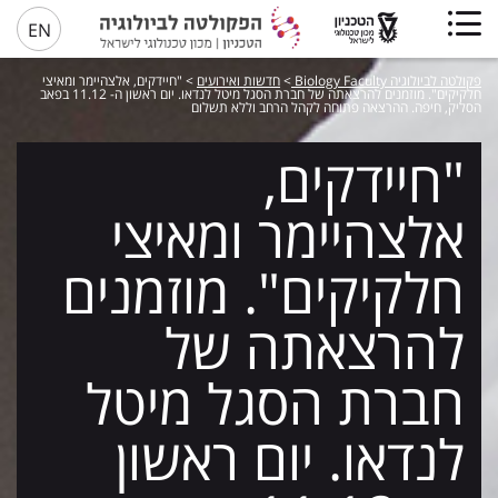
EN
פקולטה לביולוגיה Biology Faculty
>
חדשות ואירועים
>
"חיידקים, אלצהיימר ומאיצי
חלקיקים". מוזמנים להרצאתה של חברת הסגל מיטל לנדאו. יום ראשון ה- 11.12 בפאב
הסליק, חיפה. ההרצאה פתוחה לקהל הרחב וללא תשלום
"חיידקים,
אלצהיימר ומאיצי
חלקיקים". מוזמנים
להרצאתה של
חברת הסגל מיטל
לנדאו. יום ראשון