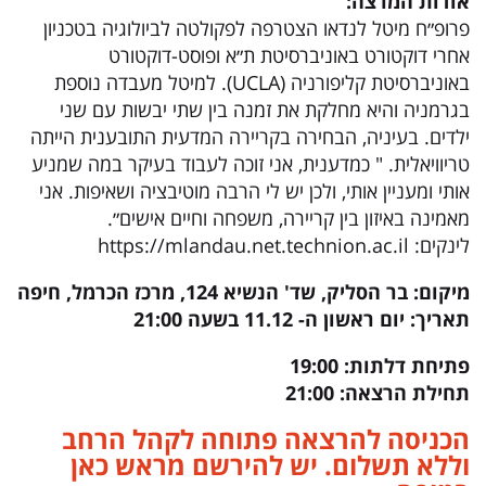
אודות המרצה:
פרופ״ח מיטל לנדאו הצטרפה לפקולטה לביולוגיה בטכניון
אחרי דוקטורט באוניברסיטת ת״א ופוסט-דוקטורט
באוניברסיטת קליפורניה (UCLA). למיטל מעבדה נוספת
בגרמניה והיא מחלקת את זמנה בין שתי יבשות עם שני
ילדים. בעיניה, הבחירה בקריירה המדעית התובענית הייתה
טריוויאלית. " כמדענית, אני זוכה לעבוד בעיקר במה שמניע
אותי ומעניין אותי, ולכן יש לי הרבה מוטיבציה ושאיפות. אני
מאמינה באיזון בין קריירה, משפחה וחיים אישים״.
לינקים: https://mlandau.net.technion.ac.il
מיקום: בר הסליק, שד' הנשיא 124, מרכז הכרמל, חיפה
תאריך: יום ראשון ה- 11.12 בשעה 21:00
פתיחת דלתות: 19:00
תחילת הרצאה: 21:00
הכניסה להרצאה פתוחה לקהל הרחב
וללא תשלום. יש להירשם מראש כאן