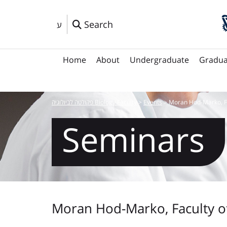
Search
ע
Home
About
Undergraduate
Gradua
פקולטה לביולוגיה Biology Faculty
>
Events
>
Moran Hod-Marko, Fa
Seminars
Moran Hod-Marko, Faculty of