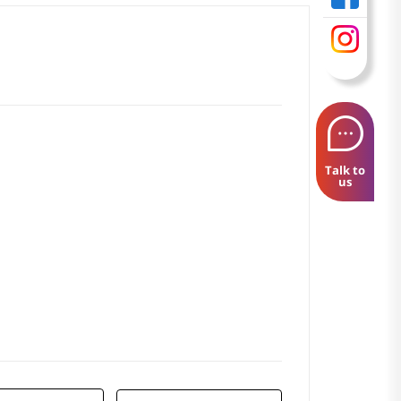
Talk to
us