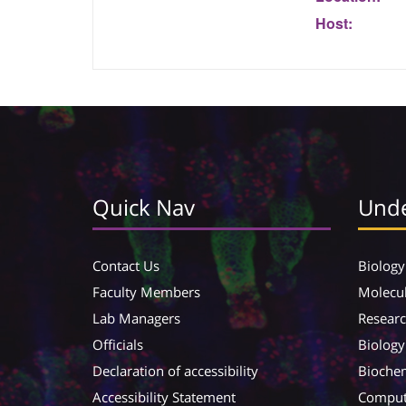
Host:
Quick Nav
Unde
Contact Us
Biology
Faculty Members
Molecul
Lab Managers
Resear
Officials
Biology
Declaration of accessibility
Biochem
Accessibility Statement
Compute